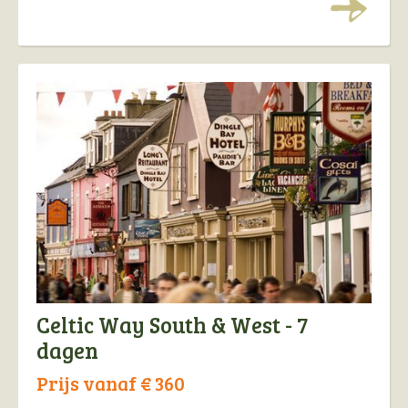
van Noord-Ierland kennen! Een complete rondreis
door Ierland, waar Ierse authenticiteit en
persoonlijke vrijheid gegarandeerd zijn!
Celtic Way South & West - 7
dagen
Prijs vanaf € 360