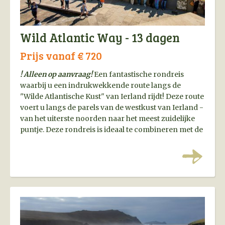
Wild Atlantic Way - 13 dagen
Prijs vanaf € 720
! Alleen op aanvraag!
Een fantastische rondreis
waarbij u een indrukwekkende route langs de
"Wilde Atlantische Kust" van Ierland rijdt! Deze route
voert u langs de parels van de westkust van Ierland -
van het uiterste noorden naar het meest zuidelijke
puntje. Deze rondreis is ideaal te combineren met de
overtochten van Stena Line (Hoek v Holland -
Harwich & Ierse Zee).