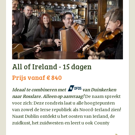
All of Ireland - 15 dagen
Prijs vanaf € 840
Ideaal te combineren met
van Duinkerken
naar Rosslare. Alleen op aanvraag!
De naam spreekt
voor zich: Deze rondreis laat u alle hoogtepunten
van zowel de Ierse republiek als Noord-Ierland zien!
Naast Dublin ontdekt u het oosten van Ierland, de
zuidkust, het zuidwesten en leert u ook County
Donegal, (London)Derry, Belfast en nog veel meer