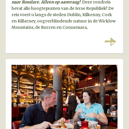
naar Rosslare. Alleen op aanvraag!
Deze rondreis
bevat alle hoogtepunten van de Ierse Republiek! De
reis voert u langs de steden Dublin, Kilkenny, Cork
en Killarney, oogverblindende natuur in de Wicklow
Mountains, de Burren en Connemara,
en mysterieuze bezienswaardigheden zoals de Rock
of Cashel en de Brú na Bóinne Vallei. U zult zeker
verliefd worden op Ierland!