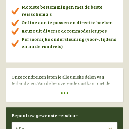
Mooiste bestemmingen met de beste
reisschema's
Online aan te passen en direct te boeken
Keuze uit diverse accommodatietypes
Persoonlijke ondersteuning (voor-, tijdens
en na de rondreis)
Onze rondreizen laten je alle unieke delen van
Ierland zien. Van de betoverende oostkant met de
bruisende hoofdstad Dublin, de mystieke
binnenlanden met vele Keltische overblijfselen, de
ruige kusten van het beroemde zuidwesten en de
onontdekte natuurlandschappen van het
Bepaal uw gewenste reisduur
noordwesten. Ook Noord Ierland mag niet
ontbreken in ons aanbod en alle rondreizen
kunnen helemaal naar wens worden aangepast. Zo