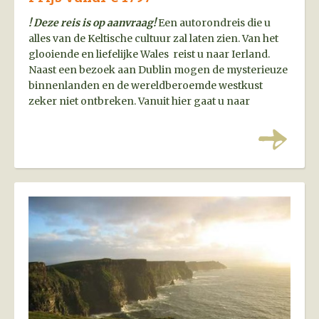
! Deze reis is op aanvraag!
Een autorondreis die u
alles van de Keltische cultuur zal laten zien. Van het
glooiende en liefelijke Wales reist u naar Ierland.
Naast een bezoek aan Dublin mogen de mysterieuze
binnenlanden en de wereldberoemde westkust
zeker niet ontbreken. Vanuit hier gaat u naar
Schotland en bezoekt u het bruisende Glasgow, de
machtige Schotse Highlands en de prachtige
hoofdstad Edinburgh. Kortom, een zeer complete
reis met alle highlights van de Keltische cultuur!