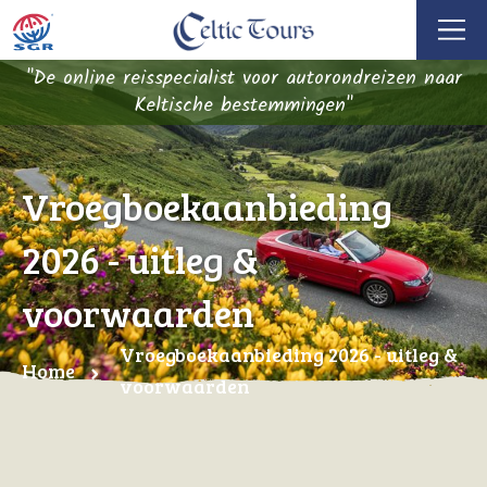
"De online reisspecialist voor autorondreizen naar
Keltische bestemmingen"
Vroegboekaanbieding
2026 - uitleg &
voorwaarden
Vroegboekaanbieding 2026 - uitleg &
Home
voorwaarden