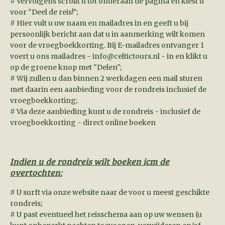
# Vervolgens scrollt u tot onderaan de pagina en kiest u
voor "Deel de reis!";
# Hier vult u uw naam en mailadres in en geeft u bij
persoonlijk bericht aan dat u in aanmerking wilt komen
voor de vroegboekkorting. Bij E-mailadres ontvanger 1
voert u ons mailadres - info@celtictours.nl - in en klikt u
op de groene knop met "Delen";
# Wij zullen u dan binnen 2 werkdagen een mail sturen
met daarin een aanbieding voor de rondreis inclusief de
vroegboekkorting;
# Via deze aanbieding kunt u de rondreis - inclusief de
vroegboekkorting - direct online boeken
Indien u de rondreis wilt boeken icm de
overtochten:
# U surft via onze website naar de voor u meest geschikte
rondreis;
# U past eventueel het reisschema aan op uw wensen (u