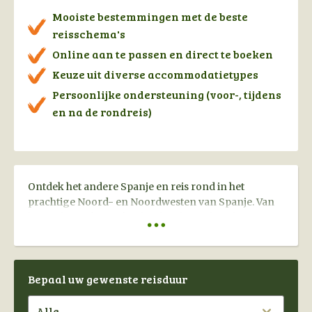
Mooiste bestemmingen met de beste
reisschema's
Online aan te passen en direct te boeken
Keuze uit diverse accommodatietypes
Persoonlijke ondersteuning (voor-, tijdens
en na de rondreis)
Ontdek het andere Spanje en reis rond in het
prachtige Noord- en Noordwesten van Spanje. Van
het authentieke Baskenland tot het culturele
Cantabria, het indrukwekkende Asturias en het
onontdekte Galicia. Deze regio staat bol van de ruige
kusten, uitgestrekte standen, mystieke bergen,
Bepaal uw gewenste reisduur
culinaire schatten en levendige steden. Mede
vanwege de rijke Keltische historie zijn de regio's
ieder uniek in zijn soort en een ware schat voor de