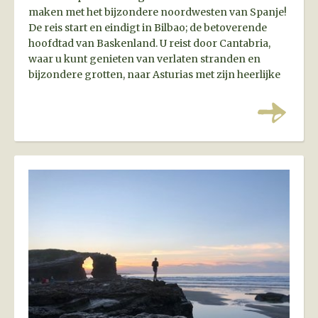
maken met het bijzondere noordwesten van Spanje!
De reis start en eindigt in Bilbao; de betoverende
hoofdtad van Baskenland. U reist door Cantabria,
waar u kunt genieten van verlaten stranden en
bijzondere grotten, naar Asturias met zijn heerlijke
cider en pittoreske dorpjes. Vervolgens rijdt u door
de binnenlanden naar Galicia en bezoekt u de
wereldberoemde pelgrimstad Santiago de
Compostela. U sluit de reis af in de magnifieke Picos
de Europa.