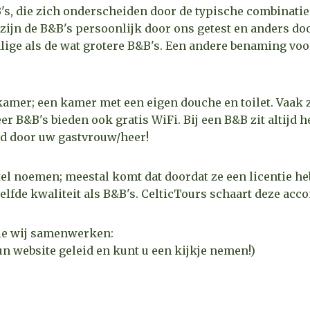
s, die zich onderscheiden door de typische combinatie 
 zijn de B&B's persoonlijk door ons getest en anders do
ige als de wat grotere B&B's. Een andere benaming voo
 kamer; een kamer met een eigen douche en toilet. Vaak zi
 B&B's bieden ook gratis WiFi. Bij een B&B zit altijd he
id door uw gastvrouw/heer!
otel noemen; meestal komt dat doordat ze een licentie 
zelfde kwaliteit als B&B's. CelticTours schaart deze a
wie wij samenwerken:
un website geleid en kunt u een kijkje nemen!)