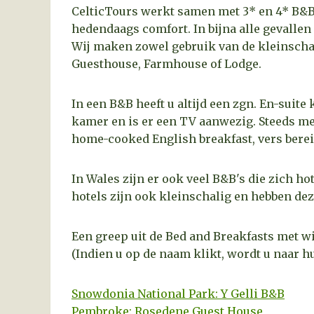
CelticTours werkt samen met 3* en 4* B&B'
hedendaags comfort. In bijna alle gevallen
Wij maken zowel gebruik van de kleinschal
Guesthouse, Farmhouse of Lodge.
In een B&B heeft u altijd een zgn. En-suite
kamer en is er een TV aanwezig. Steeds meer
home-cooked English breakfast, vers bere
In Wales zijn er ook veel B&B's die zich h
hotels zijn ook kleinschalig en hebben de
Een greep uit de Bed and Breakfasts met 
(Indien u op de naam klikt, wordt u naar h
Snowdonia National Park: Y Gelli
B
&B
Pembroke: Rosedene Guest House