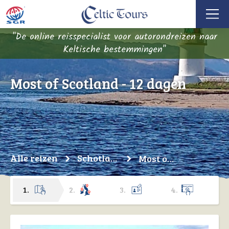
"De online reisspecialist voor autorondreizen naar
Keltische bestemmingen"
Most of Scotland - 12 dagen
Alle reizen
Schotland
Most of Scotland - 12 dagen
1. Kies je reis
2. Pas aan
3. Vul 
4. B