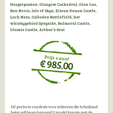
Hoogtepunten:
Glasgow Cathedral, Glen Coe,
Ben Nevis, Isle of Skye, Eilean Donan Castle,
Loch Ness, Culloden Battlefield, het
whiskygebied Speyside, Balmoral Castle,
Glamis Castle, Arthur's Seat
Prijs vanaf
€ 985.00
Dé perfecte rondreis voor iedereen die Schotland
beter wil leren kennen! U maakt kennis met de